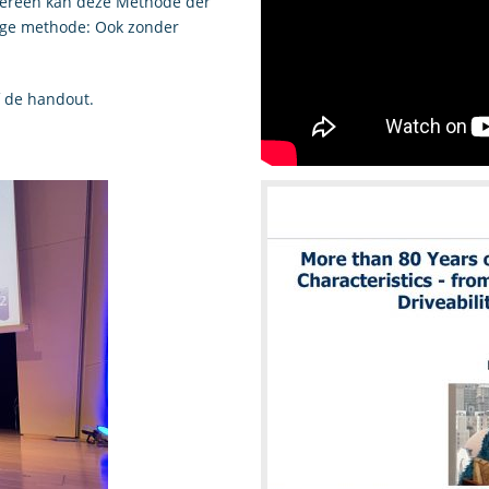
edereen kan deze Methode der
dige methode: Ook zonder
of de handout.