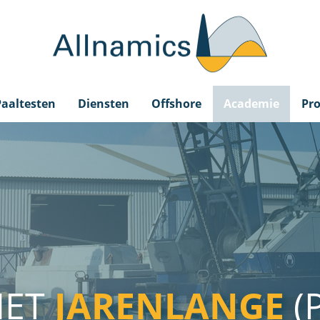
Paaltesten
Diensten
Offshore
Academie
Pro
MET
JARENLANGE
(