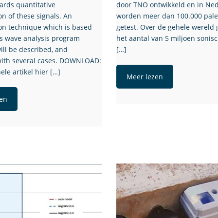
rds quantitative
door TNO ontwikkeld en in Ne
on of these signals. An
worden meer dan 100.000 pale
ion technique which is based
getest. Over de gehele wereld
ss wave analysis program
het aantal van 5 miljoen sonis
l be described, and
[…]
 with several cases. DOWNLOAD:
ele artikel hier […]
Meer lezen
en