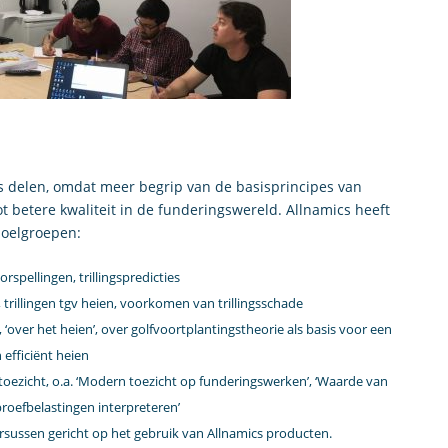
s delen, omdat meer begrip van de basisprincipes van
t betere kwaliteit in de funderingswereld. Allnamics heeft
doelgroepen:
rspellingen, trillingspredicties
, trillingen tgv heien, voorkomen van trillingsschade
, ‘over het heien’, over golfvoortplantingstheorie als basis voor een
efficiënt heien
ezicht, o.a. ‘Modern toezicht op funderingswerken’, ‘Waarde van
proefbelastingen interpreteren’
ursussen gericht op het gebruik van Allnamics producten.