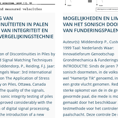
G VAN
MOGELIJKHEDEN EN LI
INUÏTEITEN IN PALEN
VAN HET SONISCH DO
 VAN INTEGRITEIT EN
VAN FUNDERINGSPALEN
VERGELIJKINGSTECHNIE
Auteur(s): Middendorp P., Custe
1999 Taal: Nederlands Waar:
n of Discontinuities in Piles by
Innovatieforum Genootschap
nd Signal Matching Techniques
Grondmechanica & Funderings
iddendorp, P., Reiding, F.J. Jaar:
INTRODUCTIE: Sinds de jaren 70
Engels Waar: 3rd International
sonisch doormeten, in de volk
on The Application of Stress
wel “Hamertje Tik” genoemd, i
 on Piles, Ottawa, Canada
een grote vlucht genomen. Red
The quality of the signals,
sterke opkomst van de in de g
sonic integrity testing of piles
gevormde paal, die mede is mo
proved considerably with the
gemaakt door het beschikbaar 
 of digital signal processing.
testmethode voor het controle
the introduction of a new
paalschacht. Deze controle De