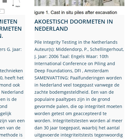
MIETEN
AKOESTISCH DOORMETEN IN
ORMETEN
NEDERLAND
.
Pile Integrity Testing in the Netherlands
rs G. Jaar:
Auteur(s): Middendorp, P., Schellingerhout,
J. Jaar: 2006 Taal: Engels Waar: 10th
International Conference on Piling and
technieken
Deep Foundations, DFI , Amsterdam
, heeft het
SAMENVATTING: Paalfunderingen worden
smond ook
in Nederland veel toegepast vanwege de
n Nederland
zachte bodemgesteldheid. Een van de
en is de
populaire paaltypes zijn in de grond
rond
gevormde palen, die op integriteit moeten
gelijk
worden getest om geaccepteerd te
zijn van een
worden. Integriteitstesten worden al meer
ren van de
dan 30 jaar toegepast, waarbij het aantal
 methode is
uitgevoerde integriteitstests tegenwoordig