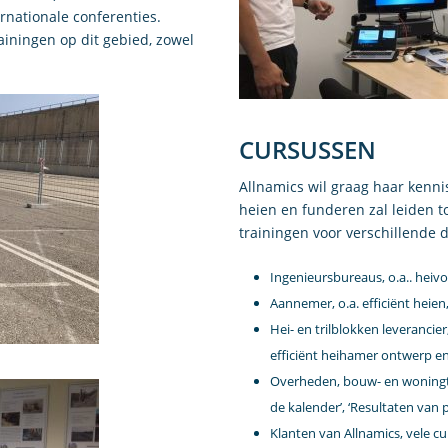
rnationale conferenties.
ainingen op dit gebied, zowel
CURSUSSEN
Allnamics wil graag haar kenni
heien en funderen zal leiden to
trainingen voor verschillende 
Ingenieursbureaus, o.a.. heivoo
Aannemer, o.a. efficiënt heien
Hei- en trilblokken leverancier
efficiënt heihamer ontwerp en 
Overheden, bouw- en woningto
de kalender’, ‘Resultaten van 
Klanten van Allnamics, vele c