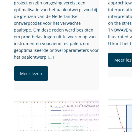
project en zijn omgeving vereist een
approchtowa
optimalisatie van het paalontwerp, voorbij
interpretati
de grenzen van de Nederlandse
interpretat
ontwerpcodes voor het verwachte
on the stre
paaltype. Om deze reden werd besloten
TNOWAVE wil
om proefbelastingen uit te voeren op van
illustrated
instrumenten voorziene testpalen, om
U kunt het h
geoptimaliseerde ontwerpparameters voor
het paalontwerp […]
Meer lez
Meer lezen