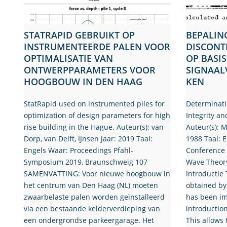
STATRAPID GEBRUIKT OP
BEPALIN
INSTRUMENTEERDE PALEN VOOR
DISCONT
OPTIMALISATIE VAN
OP BASIS
ONTWERPPARAMETERS VOOR
SIGNAAL
HOOGBOUW IN DEN HAAG
KEN
StatRapid used on instrumented piles for
Determinatio
optimization of design parameters for high
Integrity a
rise building in the Hague. Auteur(s): van
Auteur(s): M
Dorp, van Delft, IJnsen Jaar: 2019 Taal:
1988 Taal: 
Engels Waar: Proceedings Pfahl-
Conference 
Symposium 2019, Braunschweig 107
Wave Theory
SAMENVATTING: Voor nieuwe hoogbouw in
Introductie 
het centrum van Den Haag (NL) moeten
obtained by 
zwaarbelaste palen worden geïnstalleerd
has been im
via een bestaande kelderverdieping van
introduction
een ondergrondse parkeergarage. Het
This allows 