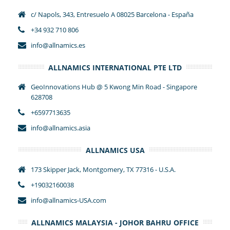
c/ Napols, 343, Entresuelo A 08025 Barcelona - España
+34 932 710 806
info@allnamics.es
ALLNAMICS INTERNATIONAL PTE LTD
GeoInnovations Hub @ 5 Kwong Min Road - Singapore
628708
+6597713635
info@allnamics.asia
ALLNAMICS USA
173 Skipper Jack, Montgomery, TX 77316 - U.S.A.
+19032160038
info@allnamics-USA.com
ALLNAMICS MALAYSIA - JOHOR BAHRU OFFICE