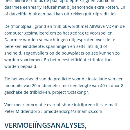
beschikbare trilblok de paal op diepte krijgt en voorkomt
daarmee een ‘early refusal’ met bijbehorende extra kosten. En
of datzelfde blok een paal kan uittrekken (uittrilpredictie).
De (mono)paal, grond en trilblok wordt met AllWave-VDP in de
computer gesimuleerd om zo het gedrag te voorspellen.
Daarmee worden verwachtingen uitgesproken over de te
bereiken einddiepte, spanningen en zelfs intriltijd of -
snelheid. Tegenvallers op de bouwplaats op zee kunnen zo
worden voorkomen. En het meest efficiënte trilblok kan
worden bepaald.
Zie het voorbeeld van de predictie voor de installatie van een
monopile van 20 m diameter met een lengte van 40 m door 8
geschakelde trilblokken, project ‘Octakong ‘.
Voor meer informatie over offshore intrilpredicties, e-mail
Peter Middendorp :
pmiddendorp@allnamics.com
VERMOEIÏNGSANALYSES,