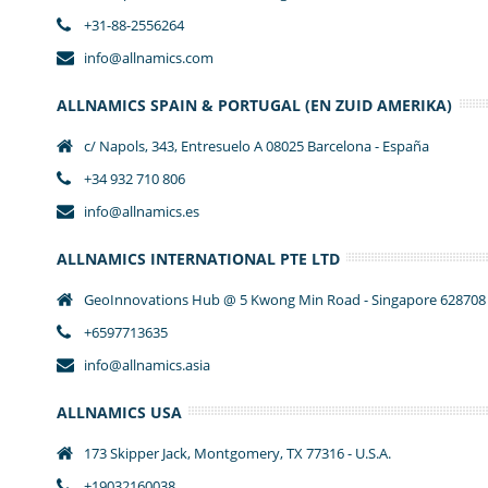
+31-88-2556264
info@allnamics.com
ALLNAMICS SPAIN & PORTUGAL (EN ZUID AMERIKA)
c/ Napols, 343, Entresuelo A 08025 Barcelona - España
+34 932 710 806
info@allnamics.es
ALLNAMICS INTERNATIONAL PTE LTD
GeoInnovations Hub @ 5 Kwong Min Road - Singapore 628708
+6597713635
info@allnamics.asia
ALLNAMICS USA
173 Skipper Jack, Montgomery, TX 77316 - U.S.A.
+19032160038