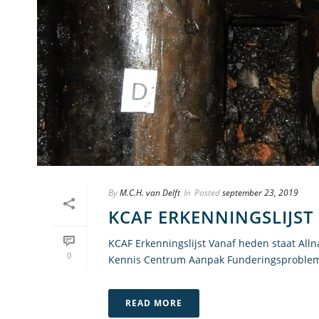
By
M.C.H. van Delft
In
Posted
september 23, 2019
KCAF ERKENNINGSLIJST
KCAF Erkenningslijst Vanaf heden staat All
0
Kennis Centrum Aanpak Funderingsproblemati
READ MORE