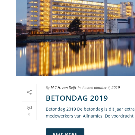
By
M.C.H. van Delft
In
Posted
oktober 4, 2019
BETONDAG 2019
Betondag 2019 De betondag is dit jaar extr
0
medewerkers van Allnamics. De voordracht v
READ MORE