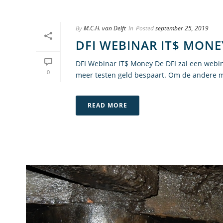
By
M.C.H. van Delft
In
Posted
september 25, 2019
DFI WEBINAR IT$ MONE
DFI Webinar IT$ Money De DFI zal een webi
0
meer testen geld bespaart. Om de andere m
READ MORE