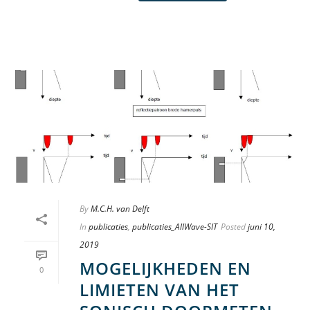
By
M.C.H. van Delft
In
publicaties
,
publicaties_AllWave-SIT
Posted
juni 10,
2019
MOGELIJKHEDEN EN
0
LIMIETEN VAN HET