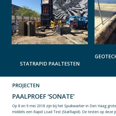
StatRapid is the device for Rapid Load Testing
GEOTEC
STATRAPID PAALTESTEN
PROJECTEN
PAALPROEF ‘SONATE’
Op 8 en 9 mei 2018 zijn bij het Spuikwartier in Den Haag gro
middels een Rapid Load Test (StatRapid). De testen op deze p