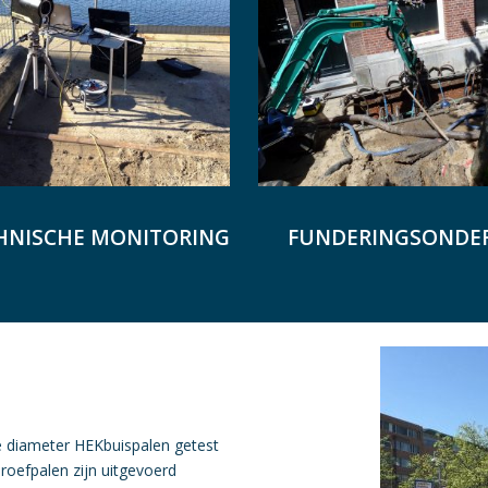
HNISCHE MONITORING
FUNDERINGSONDE
te diameter HEKbuispalen getest
roefpalen zijn uitgevoerd