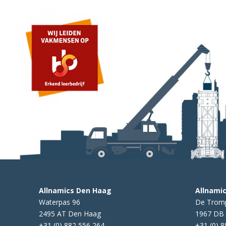
Allnamics Den Haag
Allnami
Waterpas 96
De Trom
2495 AT Den Haag
1967 DB
+31 (0) 882 556 264
+31 (0) 