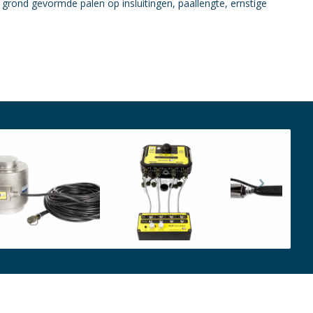
 grond gevormde palen op insluitingen, paallengte, ernstige