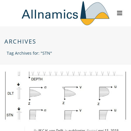
ARCHIVES
Tag Archives for: "STN"
By
M.C.H. van Delft
In
publicaties
Posted
mei 15, 2019