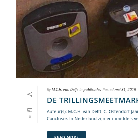
By
M.C.H. van Delft
In
publicaties
Posted
mei 31, 2019
DE TRILLINGSMEETMARK
Auteur(s): M.C.H. van Delft, C. Ostendorf J
0
Conclusie: In Nederland zijn er inmiddels ve
READ MORE