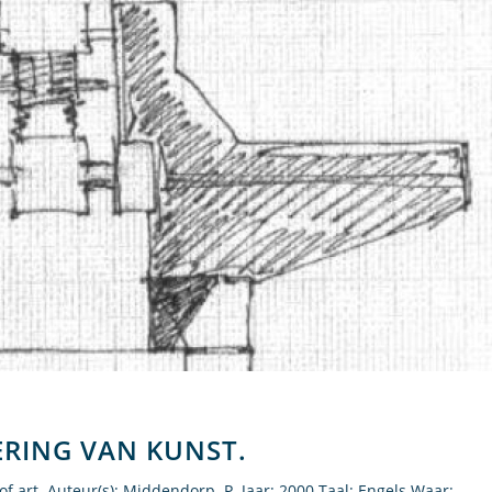
ERING VAN KUNST.
f art. Auteur(s): Middendorp. P. Jaar: 2000 Taal: Engels Waar: