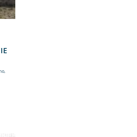
IE
no,