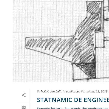
By
M.C.H. van Delft
In
publicaties
Posted
mei 13, 2019
STATNAMIC DE ENGINE
Keynote lecture: Statnamic the engineering o