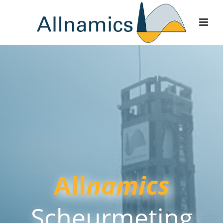
All
namics
Scheurmeting