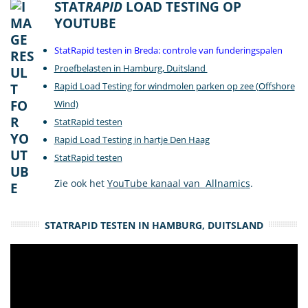
STAT
RAPID
LOAD TESTING OP
YOUTUBE
StatRapid testen in Breda: controle van funderingspalen
Proefbelasten in Hamburg, Duitsland
Rapid Load Testing for windmolen parken op zee (Offshore
Wind)
StatRapid testen
Rapid Load Testing in hartje Den Haag
StatRapid testen
Zie ook het
YouTube kanaal van
Allnami
c
s
.
STATRAPID TESTEN IN HAMBURG, DUITSLAND