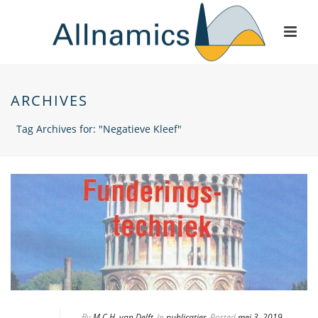
ARCHIVES
Tag Archives for: "Negatieve Kleef"
By
M.C.H. van Delft
In
publicaties
Posted
mei 3, 2019