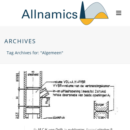
ARCHIVES
Tag Archives for: "Algemeen"
By
M.C.H. van Delft
In
publicaties
Posted
oktober 9,