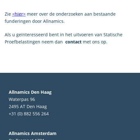
Zie
<hier>
meer over de onderzoeken aan bestaande
funderingen door Allnamics.
Als u geïnteresseerd bent in het uitvoeren van Statische
Proefbelastingen neem dan
contact
met ons op.
Allnamics Den Haag
Waterpas 96
2495 AT Den Haag
+31 (0) 882 556 264
Allnamics Amsterdam