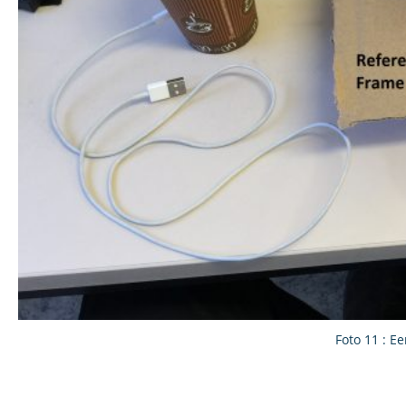
Foto 11 : E