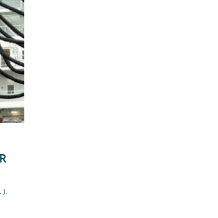
R
 J.