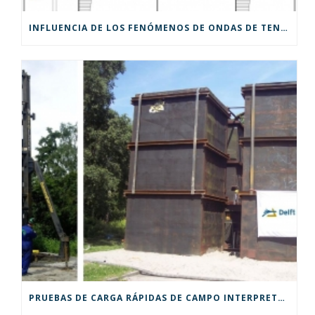
INFLUENCIA DE LOS FENÓMENOS DE ONDAS DE TENSIÓN DURANTE LAS PRUEBAS DE CARGA STATNAMIC
PRUEBAS DE CARGA RÁPIDAS DE CAMPO INTERPRETADAS CON LA NUEVA GUÍA