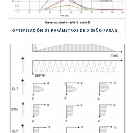
OPTIMIZACIÓN DE PARÁMETROS DE DISEÑO PARA EDIFICIOS DE GRAN ALTURA EN PILOTES INSTRUMENTADOS MEDIANTE STATRAPID EN LA HAYA