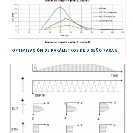
OPTIMIZACIÓN DE PARÁMETROS DE DISEÑO PARA EDIFICIOS DE GRAN ALTURA EN PILOTES INSTRUMENTADOS MEDIANTE STATRAPID EN LA HAYA