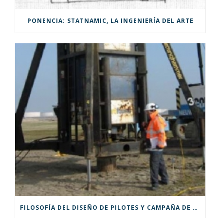
PONENCIA: STATNAMIC, LA INGENIERÍA DEL ARTE
FILOSOFÍA DEL DISEÑO DE PILOTES Y CAMPAÑA DE PRUEBAS PARA UNA PLANTA DE COMBUSTIBLE DIÉSEL DE NUEVA GENERACIÓN