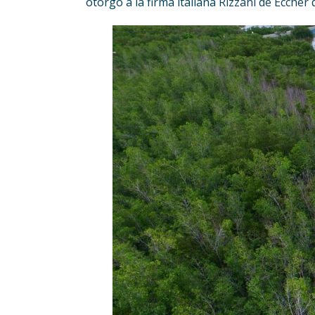
otorgó a la firma italiana
Rizzani de Eccher
q