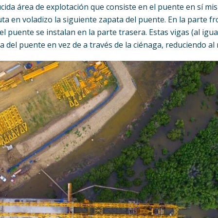
ida área de explotación que consiste en el puente en sí mis
uta en voladizo la siguiente zapata del puente. En la parte f
el puente se instalan en la parte trasera. Estas vigas (al ig
 del puente en vez de a través de la ciénaga, reduciendo al