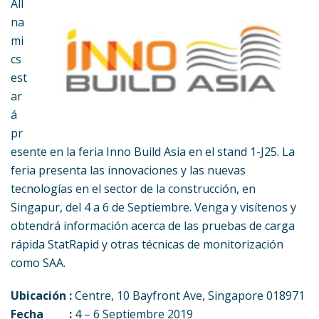
All
na
mi
cs
est
ar
á
pr
esente en la feria Inno Build Asia en el stand 1-J25. La
feria presenta las innovaciones y las nuevas
tecnologías en el sector de la construcción, en
Singapur, del 4 a 6 de Septiembre. Venga y visítenos y
obtendrá información acerca de las pruebas de carga
rápida StatRapid y otras técnicas de monitorización
como SAA.
Ubicación :
Centre, 10 Bayfront Ave, Singapore 018971
Fecha :
4 – 6 Septiembre 2019