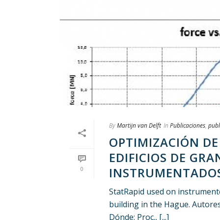
By
Martijn van Delft
In
Publicaciones
,
publ
OPTIMIZACIÓN DE
EDIFICIOS DE GRA
INSTRUMENTADOS
0
StatRapid used on instrumente
building in the Hague. Autores
Dónde: Proc., [...]