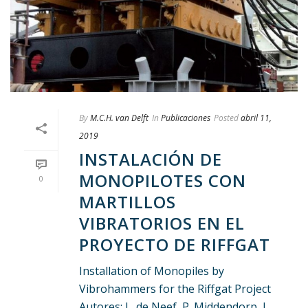
By
M.C.H. van Delft
In
Publicaciones
Posted
abril 11,
2019
INSTALACIÓN DE
MONOPILOTES CON
0
MARTILLOS
VIBRATORIOS EN EL
PROYECTO DE RIFFGAT
Installation of Monopiles by
Vibrohammers for the Riffgat Project
Autores: L. de Neef, P. Middendorp, J.